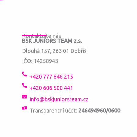
Kontaktujte nás
BSK JUNIORS TEAM z.s.
Dlouhá 157, 263 01 Dobříš
IČO: 14258943
+420 777 846 215
+420 606 500 441
info@bskjuniorsteam.cz
Transparentní účet:
246494960/0600